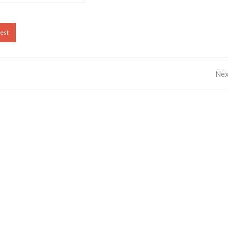
rest
Nex