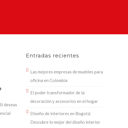
Entradas recientes
Las mejores empresas de muebles para
oficina en Colombia
?
El poder transformador de la
decoración y accesorios en el hogar
 Si deseas
encial
Diseño de interiores en Bogotá:
Descubre lo mejor del diseño interior