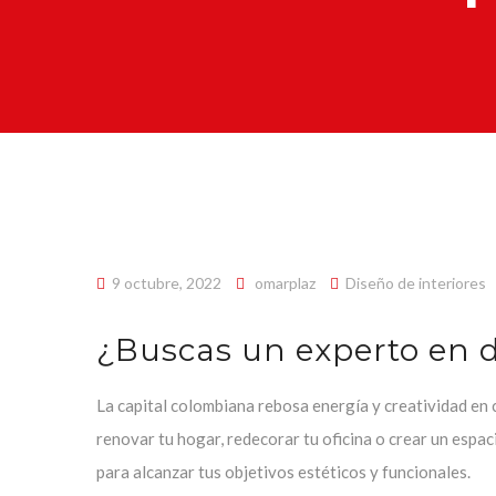
9 octubre, 2022
omarplaz
Diseño de interiores
¿Buscas un experto en d
La capital colombiana rebosa energía y creatividad en 
renovar tu hogar, redecorar tu oficina o crear un espac
para alcanzar tus objetivos estéticos y funcionales.