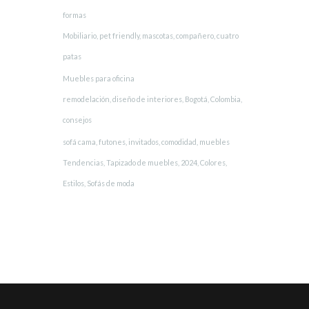
formas
Mobiliario, pet friendly, mascotas, compañero, cuatro
patas
Muebles para oficina
remodelación, diseño de interiores, Bogotá, Colombia,
consejos
sofá cama, futones, invitados, comodidad, muebles
Tendencias, Tapizado de muebles, 2024, Colores,
Estilos, Sofás de moda