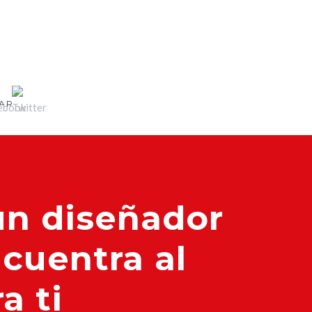
LAR
un diseñador
ncuentra al
a ti