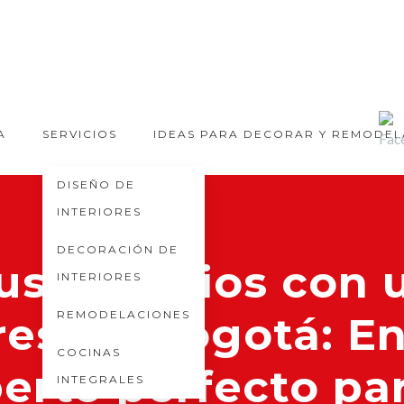
A
SERVICIOS
IDEAS PARA DECORAR Y REMODE
DISEÑO DE
INTERIORES
DECORACIÓN DE
us espacios con 
INTERIORES
REMODELACIONES
res en Bogotá: E
COCINAS
erto perfecto par
INTEGRALES