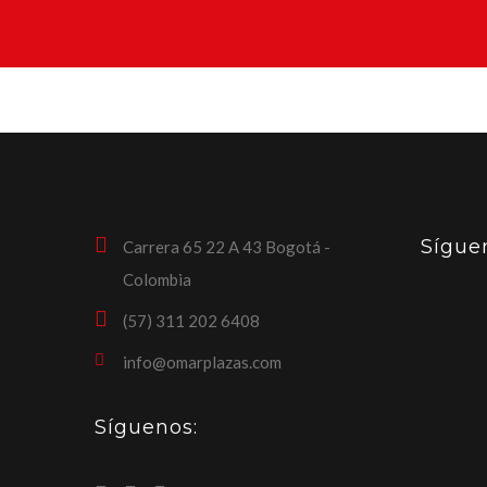
Sígue
Carrera 65 22 A 43 Bogotá -
Colombia
(57) 311 202 6408
info@omarplazas.com
Síguenos: