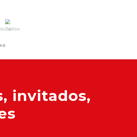
LAR
, invitados,
es